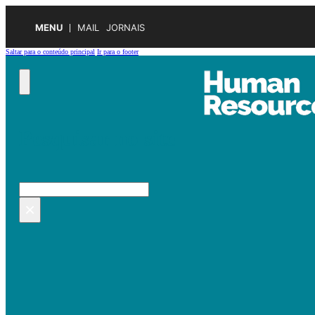
MENU
MAIL
JORNAIS
Saltar para o conteúdo principal
Ir para o footer
Pesquisar no site
Pesquisar
×