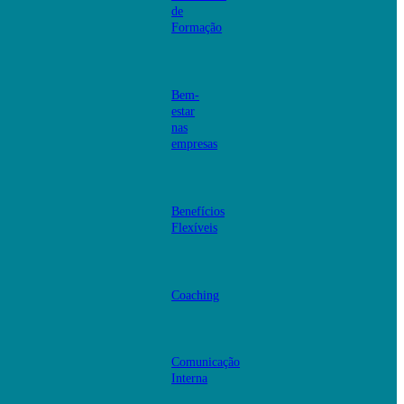
de
Formação
Bem-
estar
nas
empresas
Benefícios
Flexíveis
Coaching
Comunicação
Interna