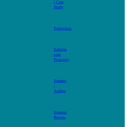
/ Case
Study
Entrevistas
Estórias
com
Propósito
Estudos
/
Análise
Eventos
Revista