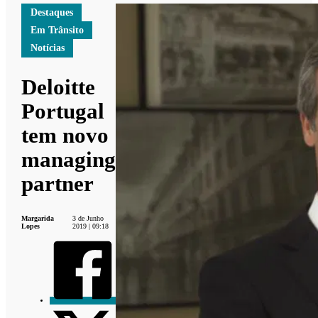
Destaques
Em Trânsito
Notícias
Deloitte
Portugal
tem novo
managing
partner
Margarida
3 de Junho
Lopes
2019 | 09:18