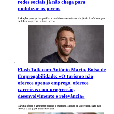
redes sociais já não chega para
mobilizar os jovens
A simples presença dos partidos e candidatos nas redes sociais já não é suficiente para
mobilizar os jovens eleitores, revela…
Flash Talk com António Marto, Bolsa de
Empregabilidade: «O turismo não
oferece apenas emprego, oferece
carreiras com progressão,
desenvolvimento e relevância»
Há uma década a aproximar pessoas e empresas, a Bolsa de Empregabilidade quer
reforçar o seu papel num sector que…