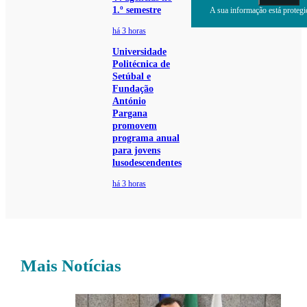
1.º semestre
A sua informação está protegid
há 3 horas
Universidade
Politécnica de
Setúbal e
Fundação
António
Pargana
promovem
programa anual
para jovens
lusodescendentes
há 3 horas
Mais Notícias