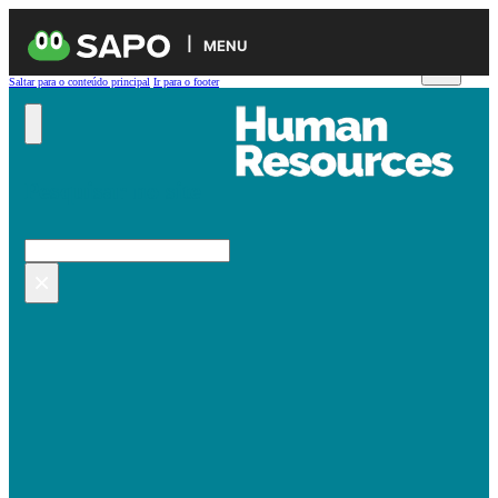
MENU
Saltar para o conteúdo principal
Ir para o footer
Pesquisar no site
Pesquisar
×