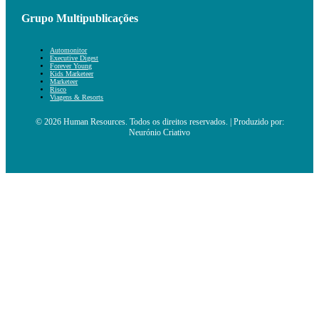
Grupo Multipublicações
Automonitor
Executive Digest
Forever Young
Kids Marketeer
Marketeer
Risco
Viagens & Resorts
© 2026 Human Resources. Todos os direitos reservados. | Produzido por:
Neurónio Criativo