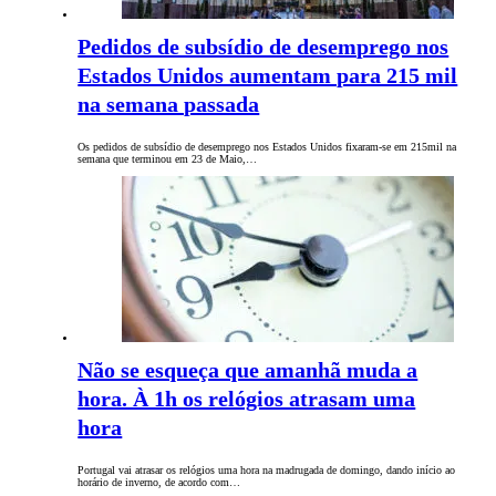
Pedidos de subsídio de desemprego nos
Estados Unidos aumentam para 215 mil
na semana passada
Os pedidos de subsídio de desemprego nos Estados Unidos fixaram-se em 215mil na
semana que terminou em 23 de Maio,…
Não se esqueça que amanhã muda a
hora. À 1h os relógios atrasam uma
hora
Portugal vai atrasar os relógios uma hora na madrugada de domingo, dando início ao
horário de inverno, de acordo com…