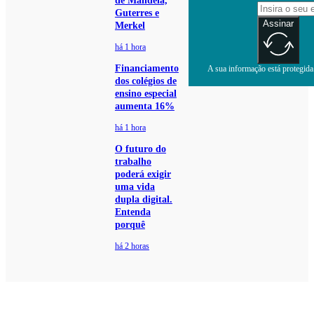
de Mandela,
Guterres e
Assinar
Merkel
há 1 hora
Financiamento
A sua informação está protegida.
dos colégios de
ensino especial
aumenta 16%
há 1 hora
O futuro do
trabalho
poderá exigir
uma vida
dupla digital.
Entenda
porquê
há 2 horas