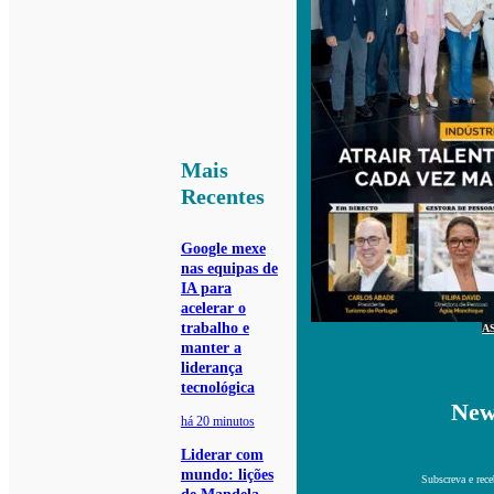
Mais
Recentes
Google mexe
nas equipas de
IA para
acelerar o
trabalho e
A
manter a
liderança
tecnológica
New
há 20 minutos
Liderar com
mundo: lições
Subscreva e rece