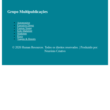
Grupo Multipublicações
Automonitor
Executive Digest
Forever Young
Kids Marketeer
Marketeer
Risco
Viagens & Resorts
© 2026 Human Resources. Todos os direitos reservados. | Produzido por:
Neurónio Criativo