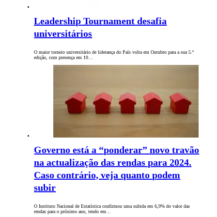
Leadership Tournament desafia
universitários
O maior torneio universitário de liderança do País volta em Outubro para a sua 5.º
edição, com presença em 10…
Governo está a “ponderar” novo travão
na actualização das rendas para 2024.
Caso contrário, veja quanto podem
subir
O Instituto Nacional de Estatística confirmou uma subida em 6,9% do valor das
rendas para o próximo ano, tendo em…