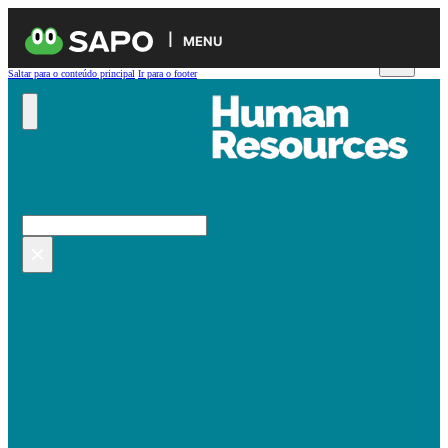
MENU
Saltar para o conteúdo principal
Ir para o footer
Pesquisar no site
Pesquisar
×