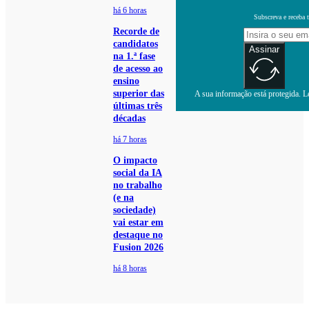
há 6 horas
Subscreva e receba 
Recorde de
candidatos
Assinar
na 1.ª fase
de acesso ao
ensino
superior das
A sua informação está protegida. Le
últimas três
décadas
há 7 horas
O impacto
social da IA
no trabalho
(e na
sociedade)
vai estar em
destaque no
Fusion 2026
há 8 horas