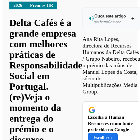
2026
Prémios HR
Ouça este artigo
Delta Cafés é a
em formato áudio
grande empresa
Ouvir
Ana Rita Lopes,
com melhores
este
directora de Recursos
artigo
Humanos da Delta Cafés
práticas de
/ Grupo Nabeiro, recebe
Responsabilidade
o prémio das mãos de
Manuel Lopes da Costa,
Social em
sócio do
Portugal.
Multipublicações Media
Group.
(re)Veja o
momento da
entrega do
Escolha a Human
Resources como fonte
prémio e o
preferida no Google
discurso
Escolher ›