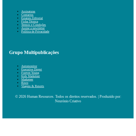
Assinaturas
Contactos
Estatuto Editorial
Ficha Técnica
Termos e Condições
Assine a newsletter
Política de Privacidade
Grupo Multipublicações
Automonitor
Executive Digest
Forever Young
Kids Marketeer
Marketeer
Risco
Viagens & Resorts
© 2026 Human Resources. Todos os direitos reservados. | Produzido por:
Neurónio Criativo