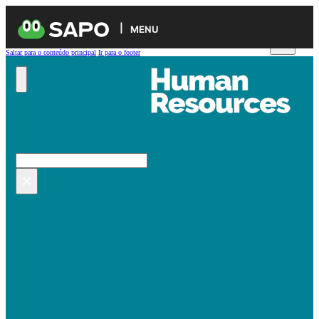
MENU
Saltar para o conteúdo principal
Ir para o footer
Pesquisar no site
Pesquisar
×