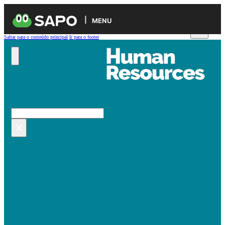
MENU
Saltar para o conteúdo principal
Ir para o footer
Pesquisar no site
Pesquisar
×