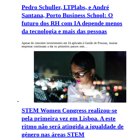
Pedro Schuller, LTPlabs, e André
Santana, Porto Business School: O
futuro dos RH com IA depende menos
da tecnologia e mais das pessoas
Apesar do crescente investimento em IA aplicada à Gestão de Pessoas, muitas
empresas continuam a dar os primeiros passos sem…
STEM Women Congress realizou-se
pela primeira vez em Lisboa. A este
ritmo não será atingida a igualdade de
género nas áreas STEM