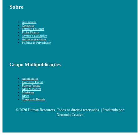
Sobre
Assinaturas
Contactos
Estatuto Editorial
Ficha Técnica
Termos e Condições
Assine a newsletter
Política de Privacidade
Grupo Multipublicações
Automonitor
Executive Digest
Forever Young
Kids Marketeer
Marketeer
Risco
Viagens & Resorts
© 2026 Human Resources. Todos os direitos reservados. | Produzido por:
Neurónio Criativo