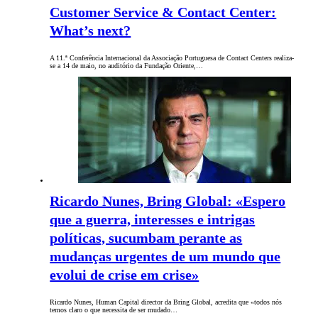
Customer Service & Contact Center:
What’s next?
A 11.ª Conferência Internacional da Associação Portuguesa de Contact Centers realiza-
se a 14 de maio, no auditório da Fundação Oriente,…
Ricardo Nunes, Bring Global: «Espero
que a guerra, interesses e intrigas
políticas, sucumbam perante as
mudanças urgentes de um mundo que
evolui de crise em crise»
Ricardo Nunes, Human Capital director da Bring Global, acredita que «todos nós
temos claro o que necessita de ser mudado…