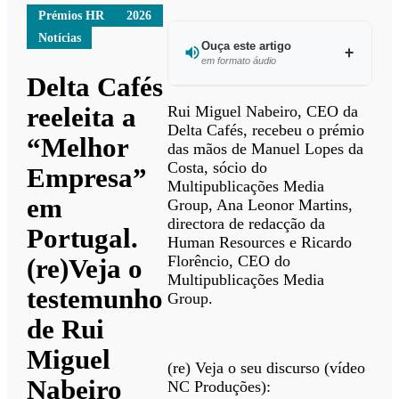
Prémios HR
2026
Notícias
Ouça este artigo
em formato áudio
Delta Cafés
Ouvir este
reeleita a
Rui Miguel Nabeiro, CEO da
artigo
Delta Cafés, recebeu o prémio
“Melhor
das mãos de Manuel Lopes da
Costa, sócio do
Empresa”
Multipublicações Media
em
Group, Ana Leonor Martins,
directora de redacção da
Portugal.
Human Resources e Ricardo
Florêncio, CEO do
(re)Veja o
Multipublicações Media
testemunho
Group.
de Rui
Miguel
(re) Veja o seu discurso (vídeo
Nabeiro
NC Produções):