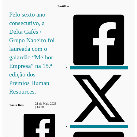
Partilhar
Pelo sexto ano
consecutivo, a
Delta Cafés /
Grupo Nabeiro foi
laureada com o
galardão “Melhor
Empresa” na 15.ª
edição dos
Prémios Human
Resources.
21 de Maio 2026
Tânia Reis
| 13:30