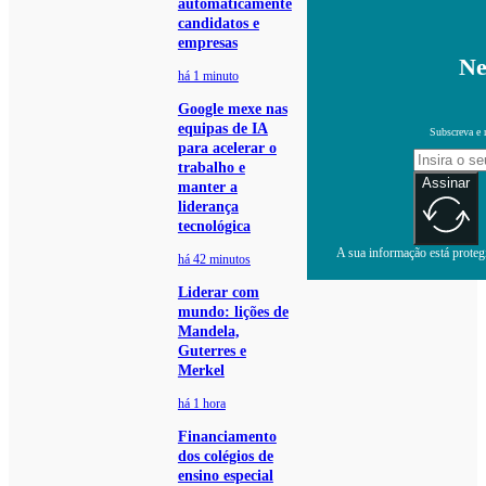
automaticamente
candidatos e
empresas
Ne
há 1 minuto
Google mexe nas
equipas de IA
Subscreva e 
para acelerar o
trabalho e
Assinar
manter a
liderança
tecnológica
A sua informação está protegi
há 42 minutos
Liderar com
mundo: lições de
Mandela,
Guterres e
Merkel
há 1 hora
Financiamento
dos colégios de
ensino especial