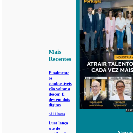
Mais
Recentes
Finalmente
os
combustíveis
vão voltar a
descer. E
descem dois
dígitos
ASS
há 11 horas
Lusa lança
site de
Newsl