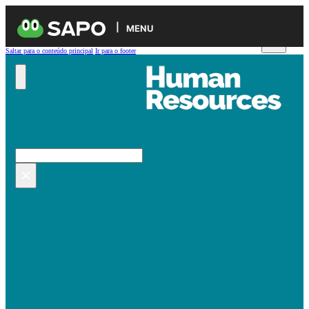
MENU
Saltar para o conteúdo principal
Ir para o footer
Pesquisar no site
Pesquisar
×