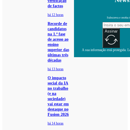
verificação
de factos
há 12 horas
Subscreva e receba 
Recorde de
candidatos
Assinar
na 1.ª fase
de acesso ao
ensino
superior das
A sua informação está protegida. Le
últimas três
décadas
há 13 horas
O impacto
social da IA
no trabalho
(e na
sociedade)
vai estar em
destaque no
Fusion 2026
há 14 horas