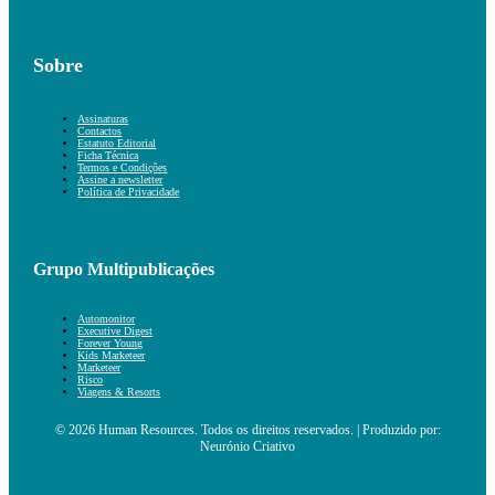
Sobre
Assinaturas
Contactos
Estatuto Editorial
Ficha Técnica
Termos e Condições
Assine a newsletter
Política de Privacidade
Grupo Multipublicações
Automonitor
Executive Digest
Forever Young
Kids Marketeer
Marketeer
Risco
Viagens & Resorts
© 2026 Human Resources. Todos os direitos reservados. | Produzido por:
Neurónio Criativo