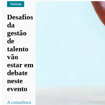
Notícias
Desafios
da
gestão
de
talento
vão
estar em
debate
neste
evento
A consultora