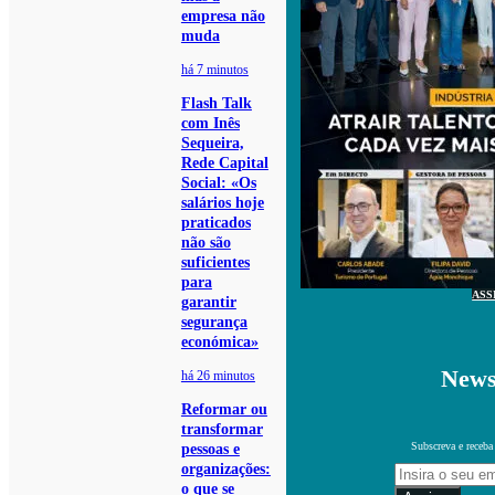
empresa não
muda
há 7 minutos
Flash Talk
com Inês
Sequeira,
Rede Capital
Social: «Os
salários hoje
praticados
não são
suficientes
para
ASS
garantir
segurança
económica»
News
há 26 minutos
Reformar ou
transformar
Subscreva e receba
pessoas e
organizações:
o que se