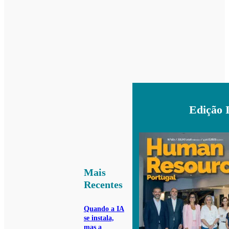
Edição 
Mais
Recentes
Quando a IA
se instala,
mas a