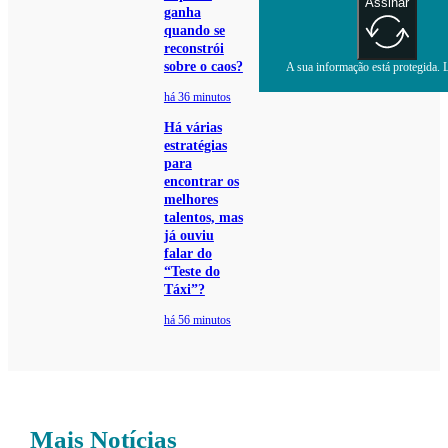
Assinar
ganha
quando se
reconstrói
sobre o caos?
A sua informação está protegida. L
há 36 minutos
Há várias
estratégias
para
encontrar os
melhores
talentos, mas
já ouviu
falar do
“Teste do
Táxi”?
há 56 minutos
Mais Notícias