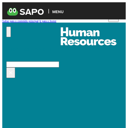
MENU
Saltar para o conteúdo principal
Ir para o footer
Pesquisar no site
Pesquisar
×