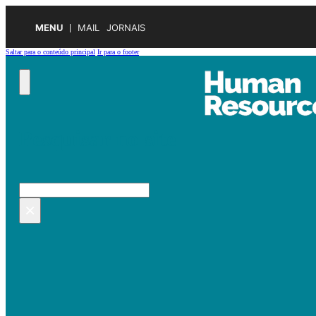
MENU
MAIL
JORNAIS
Saltar para o conteúdo principal
Ir para o footer
Pesquisar no site
Pesquisar
×