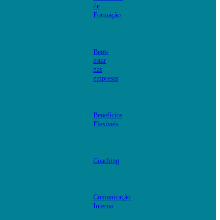
de
Formação
Bem-
estar
nas
empresas
Benefícios
Flexíveis
Coaching
Comunicação
Interna