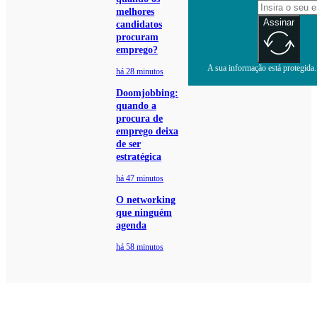
melhores
Assinar
candidatos
procuram
emprego?
A sua informação está protegida. 
há 28 minutos
Doomjobbing:
quando a
procura de
emprego deixa
de ser
estratégica
há 47 minutos
O networking
que ninguém
agenda
há 58 minutos