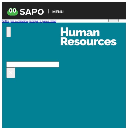
MENU
Saltar para o conteúdo principal
Ir para o footer
Pesquisar no site
Pesquisar
×