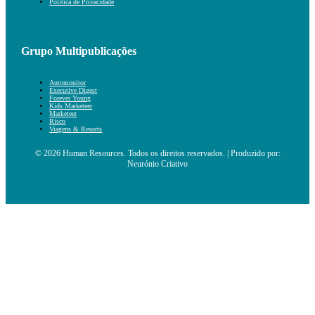
Política de Privacidade
Grupo Multipublicações
Automonitor
Executive Digest
Forever Young
Kids Marketeer
Marketeer
Risco
Viagens & Resorts
© 2026 Human Resources. Todos os direitos reservados. | Produzido por:
Neurónio Criativo