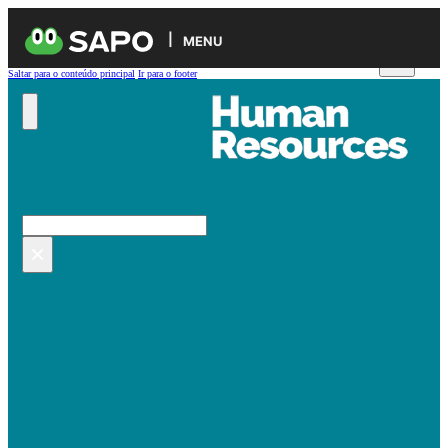
MENU
Saltar para o conteúdo principal
Ir para o footer
Pesquisar no site
Pesquisar
×