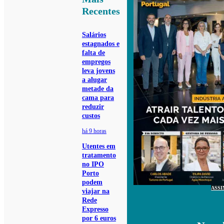
Recentes
Salários
estagnados e
falta de
empregos
leva jovens
a alugar
metade da
cama para
reduzir
custos
há 9 horas
Utentes em
tratamento
no IPO
Porto
podem
ASSI
viajar na
Rede
Expresso
por 6 euros