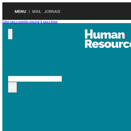
MENU
MAIL
JORNAIS
Saltar para o conteúdo principal
Ir para o footer
Pesquisar no site
Pesquisar
×