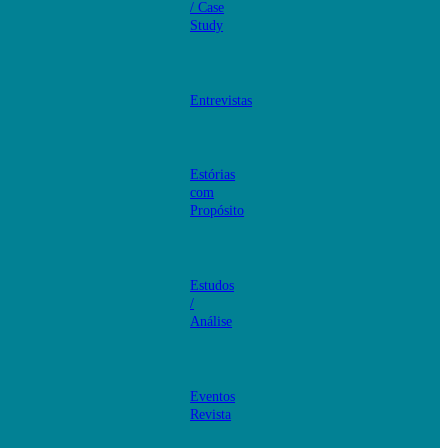
/ Case
Study
Entrevistas
Estórias
com
Propósito
Estudos
/
Análise
Eventos
Revista