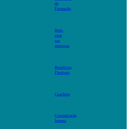
de
Formação
Bem-
estar
nas
empresas
Benefícios
Flexíveis
Coaching
Comunicação
Interna