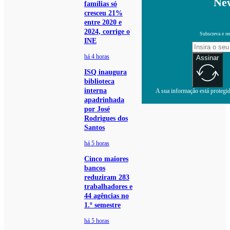
New
famílias só
cresceu 21%
entre 2020 e
2024, corrige o
Subscreva e re
INE
há 4 horas
Assinar
ISQ inaugura
biblioteca
interna
A sua informação está protegida
apadrinhada
por José
Rodrigues dos
Santos
há 5 horas
Cinco maiores
bancos
reduziram 283
trabalhadores e
44 agências no
1.º semestre
há 5 horas