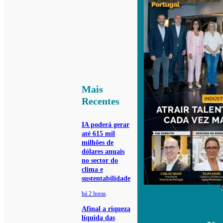
Mais
Recentes
IA poderá gerar
até 615 mil
milhões de
dólares anuais
no sector do
clima e
sustentabilidade
há 2 horas
Afinal a riqueza
líquida das