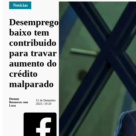
Notícias
Desemprego
baixo tem
contribuido
para travar
aumento do
crédito
malparado
Human
12 de Dezembro
Resources com
2023 | 19:20
Lusa