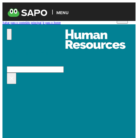
MENU
Saltar para o conteúdo principal
Ir para o footer
Pesquisar no site
Pesquisar
×