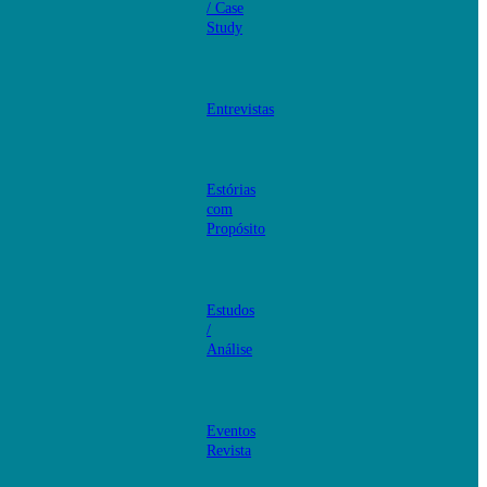
/ Case
Study
Entrevistas
Estórias
com
Propósito
Estudos
/
Análise
Eventos
Revista