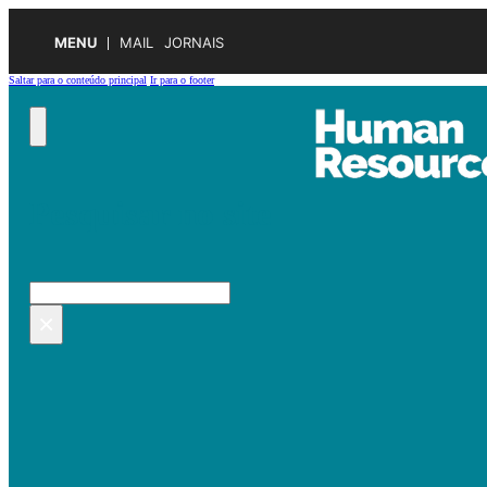
MENU
MAIL
JORNAIS
Saltar para o conteúdo principal
Ir para o footer
Pesquisar no site
Pesquisar
×