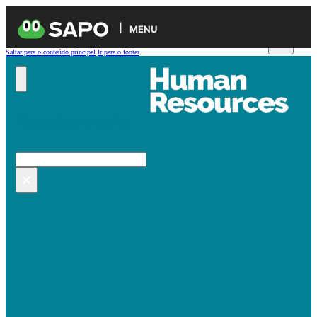
MENU
Saltar para o conteúdo principal
Ir para o footer
Pesquisar no site
Pesquisar
×