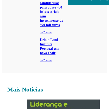
candidaturas
para quase 400
bolsas sociais
com
investimento de
970 mil euros
há 2 horas
Urban Land
Institute
Portugal tem
novo chair
há 2 horas
Mais Notícias