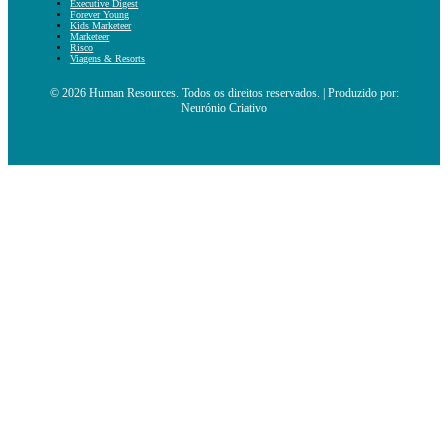
Executive Digest
Forever Young
Kids Marketeer
Marketeer
Risco
Viagens & Resorts
© 2026 Human Resources. Todos os direitos reservados. | Produzido por:
Neurónio Criativo