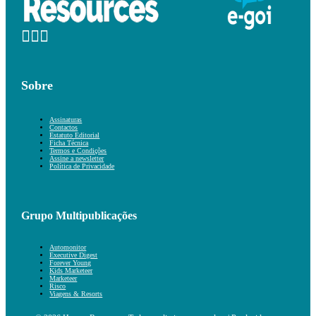
Sobre
Assinaturas
Contactos
Estatuto Editorial
Ficha Técnica
Termos e Condições
Assine a newsletter
Política de Privacidade
Grupo Multipublicações
Automonitor
Executive Digest
Forever Young
Kids Marketeer
Marketeer
Risco
Viagens & Resorts