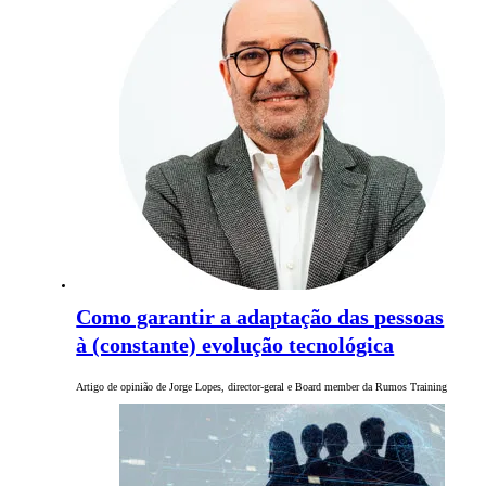
Como garantir a adaptação das pessoas
à (constante) evolução tecnológica
Artigo de opinião de Jorge Lopes, director-geral e Board member da Rumos Training