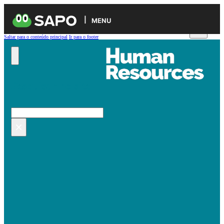
MENU
Saltar para o conteúdo principal
Ir para o footer
Pesquisar no site
Pesquisar
×