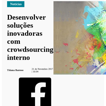
Notícias
Desenvolver
soluções
inovadoras
com
crowdsourcing
interno
21 de Novembro 2017
Titiana Barroso
| 16:04