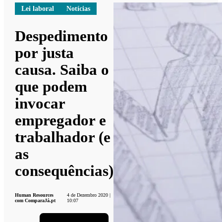
Lei laboral
Notícias
Despedimento
por justa
causa. Saiba o
que podem
invocar
empregador e
trabalhador (e
as
consequências)
Human Resources
4 de Dezembro 2020 |
com ComparaJá.pt
10:07