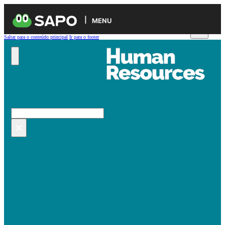
MENU
Saltar para o conteúdo principal
Ir para o footer
Pesquisar no site
Pesquisar
×