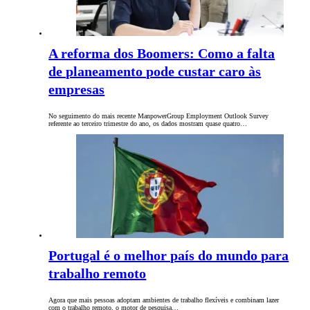
A reforma dos Boomers: Como a falta
de planeamento pode custar caro às
empresas
No seguimento do mais recente ManpowerGroup Employment Outlook Survey
referente ao terceiro trimestre do ano, os dados mostram quase quatro…
Portugal é o melhor país do mundo para
trabalho remoto
Agora que mais pessoas adoptam ambientes de trabalho flexíveis e combinam lazer
com o trabalho remoto, o motor de pesquisa…