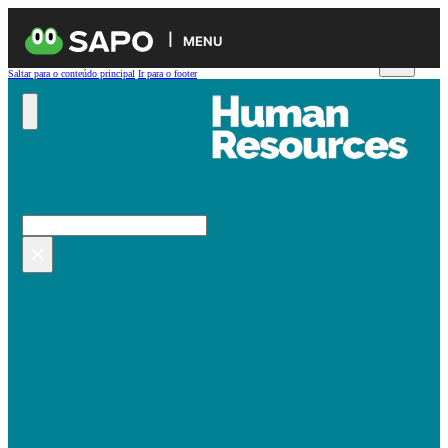
MENU
Saltar para o conteúdo principal
Ir para o footer
Pesquisar no site
Pesquisar
×