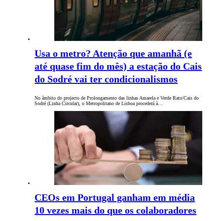
Usa o metro? Atenção que amanhã (e
até quase fim do mês) a estação do Cais
do Sodré vai ter condicionalismos
No âmbito do projecto de Prolongamento das linhas Amarela e Verde Rato/Cais do
Sodré (Linha Circular), o Metropolitano de Lisboa procederá à…
CEOs em Portugal ganham em média
10 vezes mais do que os colaboradores