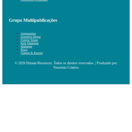
Grupo Multipublicações
Automonitor
Executive Digest
Forever Young
Kids Marketeer
Marketeer
Risco
Viagens & Resorts
© 2026 Human Resources. Todos os direitos reservados. | Produzido por:
Neurónio Criativo