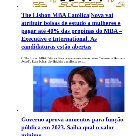
The Lisbon MBA Católica|Nova vai
atribuir bolsas de estudo a mulheres e
pagar até 40% das propinas do MBA –
Executive e International. As
candidaturas estão abertas
O The Lisbon MBA Católica|Nova lançou novamente as bolsas “Women in Business
Award”. Estas bolsas são dirigidas a mulheres com…
Governo aprova aumentos para função
pública em 2023. Saiba qual o valor
mínimo