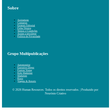
Sobre
Assinaturas
Contactos
Estatuto Editorial
Ficha Técnica
Termos e Condições
Assine a newsletter
Política de Privacidade
Grupo Multipublicações
Automonitor
Executive Digest
Forever Young
Kids Marketeer
Marketeer
Risco
Viagens & Resorts
© 2026 Human Resources. Todos os direitos reservados. | Produzido por:
Neurónio Criativo