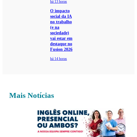
há 13 horas
O impacto
social da IA
no trabalho
(e na
sociedade)
vai estar em
destaque no
Fusion 2026
há 14 horas
Mais Notícias