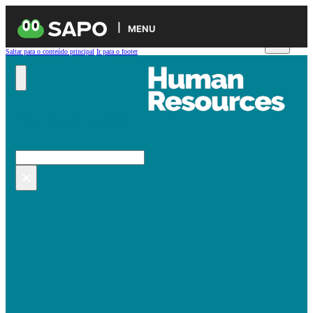
MENU
Saltar para o conteúdo principal
Ir para o footer
Pesquisar no site
Pesquisar
×