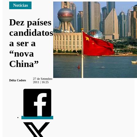
Notícias
Dez países
candidatos
a ser a
“nova
China”
27 de Setembro
Delta Coders
2011 | 16:25