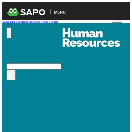
MENU
Saltar para o conteúdo principal
Ir para o footer
Pesquisar no site
Pesquisar
×