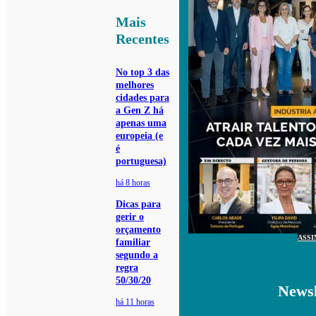
Mais
Recentes
No top 3 das
melhores
cidades para
a Gen Z há
apenas uma
europeia (e
é
portuguesa)
há 8 horas
Dicas para
gerir o
orçamento
ASSI
familiar
segundo a
regra
50/30/20
Newsl
há 11 horas