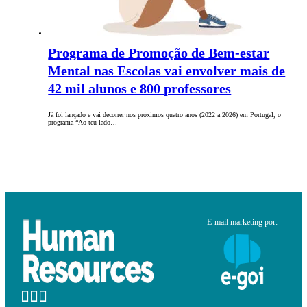
Programa de Promoção de Bem-estar
Mental nas Escolas vai envolver mais de
42 mil alunos e 800 professores
Já foi lançado e vai decorrer nos próximos quatro anos (2022 a 2026) em Portugal, o
programa “Ao teu lado…
E-mail marketing por: