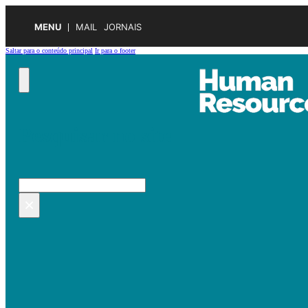
MENU
MAIL
JORNAIS
Saltar para o conteúdo principal
Ir para o footer
Pesquisar no site
Pesquisar
×