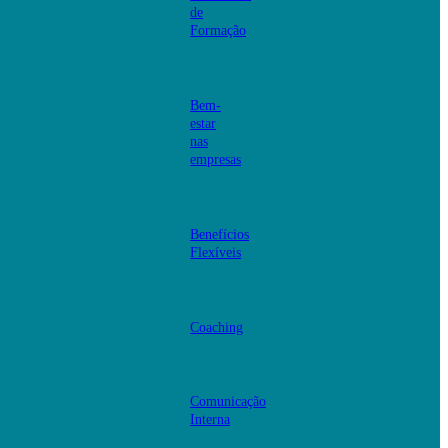
de
Formação
Bem-
estar
nas
empresas
Benefícios
Flexíveis
Coaching
Comunicação
Interna