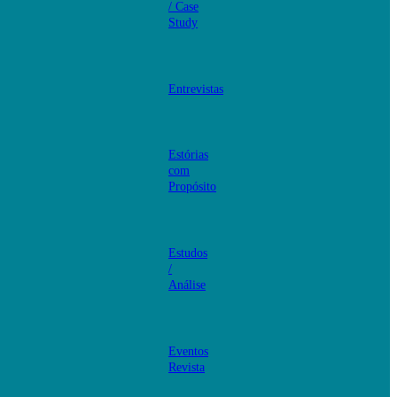
/ Case
Study
Entrevistas
Estórias
com
Propósito
Estudos
/
Análise
Eventos
Revista