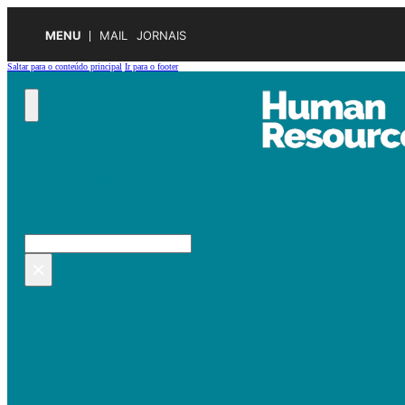
MENU
MAIL
JORNAIS
Saltar para o conteúdo principal
Ir para o footer
Pesquisar no site
Pesquisar
×