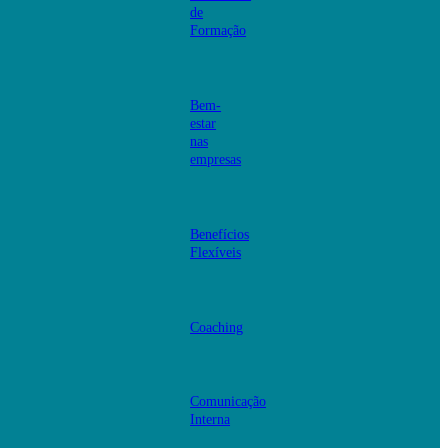
de
Formação
Bem-
estar
nas
empresas
Benefícios
Flexíveis
Coaching
Comunicação
Interna