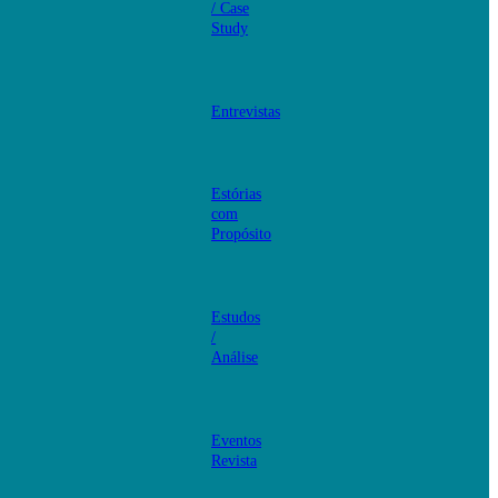
/ Case
Study
Entrevistas
Estórias
com
Propósito
Estudos
/
Análise
Eventos
Revista