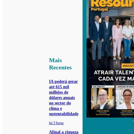
Mais
Recentes
IA poderá gerar
até 615 mil
milhões de
dólares anuais
no sector do
clima e
sustentabilidade
há 3 horas
Afinal a riqueza