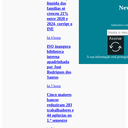
líquida das
New
famílias só
cresceu 21%
entre 2020 e
2024, corrige o
Subscreva e re
INE
há 4 horas
Assinar
ISQ inaugura
biblioteca
interna
A sua informação está protegida
apadrinhada
por José
Rodrigues dos
Santos
há 5 horas
Cinco maiores
bancos
reduziram 283
trabalhadores e
44 agências no
1.º semestre