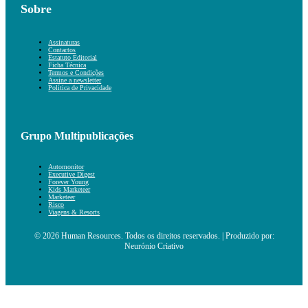
Sobre
Assinaturas
Contactos
Estatuto Editorial
Ficha Técnica
Termos e Condições
Assine a newsletter
Política de Privacidade
Grupo Multipublicações
Automonitor
Executive Digest
Forever Young
Kids Marketeer
Marketeer
Risco
Viagens & Resorts
© 2026 Human Resources. Todos os direitos reservados. | Produzido por:
Neurónio Criativo