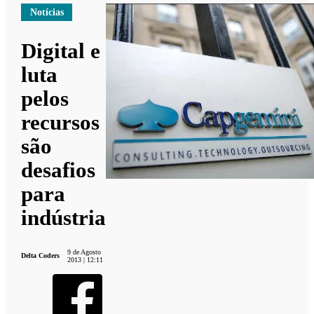
Notícias
Digital e
luta
pelos
recursos
são
desafios
para
indústria
9 de Agosto
Delta Coders
2013 | 12:11