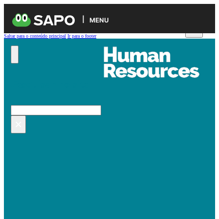
MENU
Saltar para o conteúdo principal
Ir para o footer
Pesquisar no site
Pesquisar
×