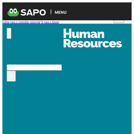
MENU
Saltar para o conteúdo principal
Ir para o footer
Pesquisar no site
Pesquisar
×