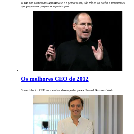
O Dia dos Namorados aproxima-se e a pensar nisso, são vários os hotéis e restaurantes
que prepararam programas especiais para…
Os melhores CEO de 2012
Steve Jobs é o CEO com melhor desempenho para a Harvard Business Week.