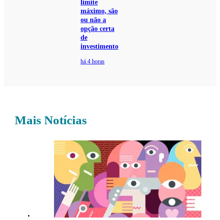
limite
máximo, são
ou não a
opção certa
de
investimento
há 4 horas
Mais Notícias