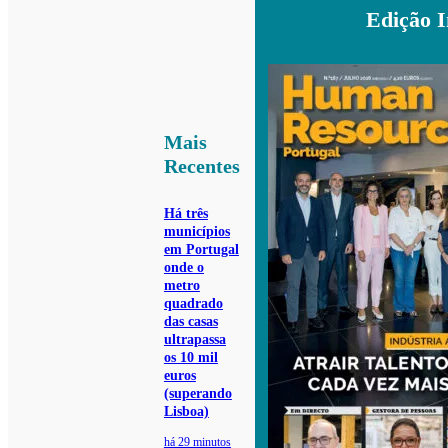
Edição 
Mais
Recentes
Há três
municípios
em Portugal
onde o
metro
quadrado
das casas
ultrapassa
os 10 mil
euros
(superando
Lisboa)
há 29 minutos