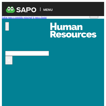
MENU
Saltar para o conteúdo principal
Ir para o footer
Pesquisar no site
Pesquisar
×