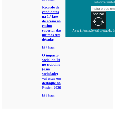
Subscreva e receba 
Recorde de
candidatos
Assinar
na 1.ª fase
de acesso ao
ensino
superior das
A sua informação está protegida. Le
últimas três
décadas
há 7 horas
O impacto
social da IA
no trabalho
(e na
sociedade)
vai estar em
destaque no
Fusion 2026
há 8 horas