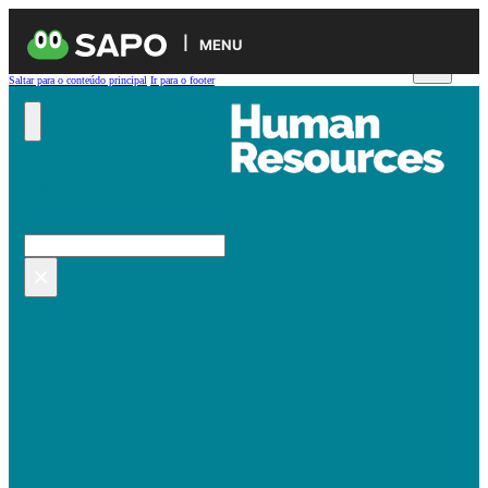
MENU
Saltar para o conteúdo principal
Ir para o footer
Pesquisar no site
Pesquisar
×