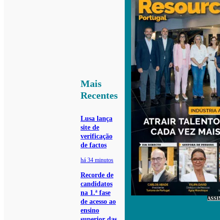
Mais
Recentes
Lusa lança
site de
verificação
de factos
há 34 minutos
Recorde de
candidatos
na 1.ª fase
ASSI
de acesso ao
ensino
superior das