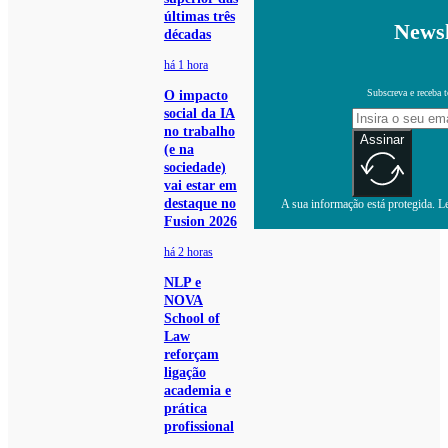
últimas três
Newsl
décadas
há 1 hora
Subscreva e receba 
O impacto
social da IA
no trabalho
Assinar
(e na
sociedade)
vai estar em
destaque no
A sua informação está protegida. Le
Fusion 2026
há 2 horas
NLP e
NOVA
School of
Law
reforçam
ligação
academia e
prática
profissional