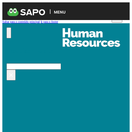
MENU
Saltar para o conteúdo principal
Ir para o footer
Pesquisar no site
Pesquisar
×