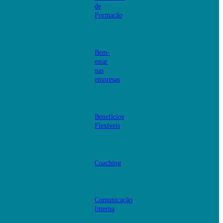
de
Formação
Bem-
estar
nas
empresas
Benefícios
Flexíveis
Coaching
Comunicação
Interna