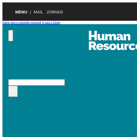
MENU
MAIL
JORNAIS
Saltar para o conteúdo principal
Ir para o footer
Pesquisar no site
Pesquisar
×