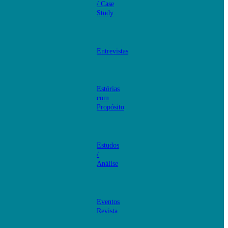
/ Case
Study
Entrevistas
Estórias
com
Propósito
Estudos
/
Análise
Eventos
Revista