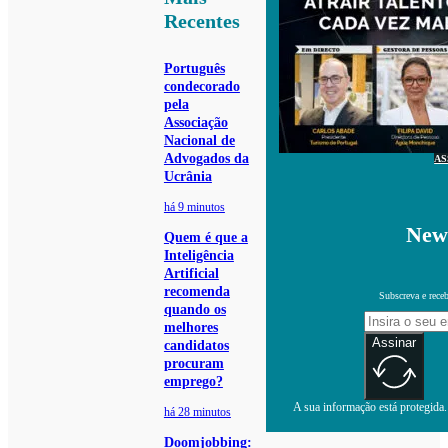
Recentes
Português
condecorado
pela
Associação
Nacional de
Advogados da
AS
Ucrânia
há 9 minutos
News
Quem é que a
Inteligência
Artificial
recomenda
Subscreva e receb
quando os
melhores
Assinar
candidatos
procuram
emprego?
A sua informação está protegida. 
há 28 minutos
Doomjobbing: