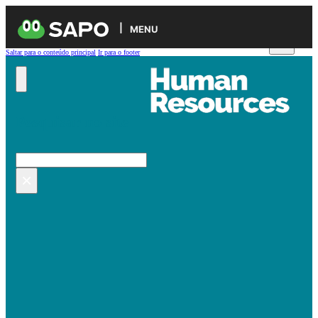
MENU
Saltar para o conteúdo principal
Ir para o footer
Pesquisar no site
Pesquisar
×