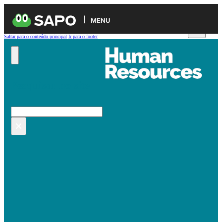
MENU
Saltar para o conteúdo principal
Ir para o footer
Pesquisar no site
Pesquisar
×