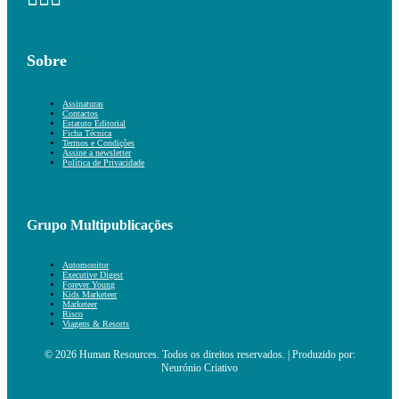
Sobre
Assinaturas
Contactos
Estatuto Editorial
Ficha Técnica
Termos e Condições
Assine a newsletter
Política de Privacidade
Grupo Multipublicações
Automonitor
Executive Digest
Forever Young
Kids Marketeer
Marketeer
Risco
Viagens & Resorts
© 2026 Human Resources. Todos os direitos reservados. | Produzido por:
Neurónio Criativo