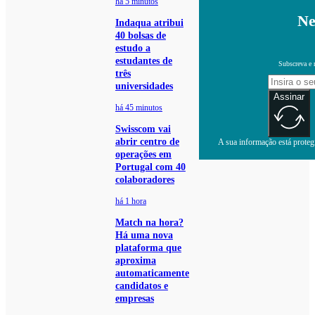
há 5 minutos
Ne
Indaqua atribui
40 bolsas de
estudo a
estudantes de
Subscreva e 
três
universidades
Assinar
há 45 minutos
Swisscom vai
abrir centro de
A sua informação está protegi
operações em
Portugal com 40
colaboradores
há 1 hora
Match na hora?
Há uma nova
plataforma que
aproxima
automaticamente
candidatos e
empresas