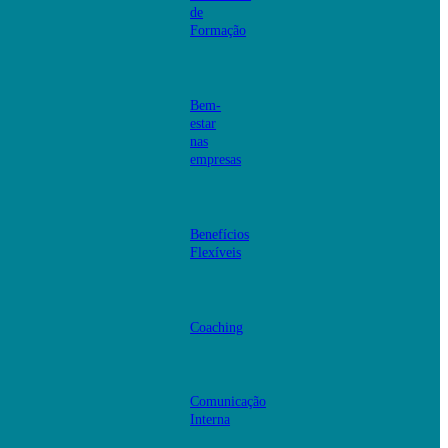
de
Formação
Bem-
estar
nas
empresas
Benefícios
Flexíveis
Coaching
Comunicação
Interna