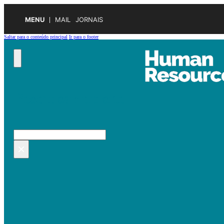
MENU
MAIL
JORNAIS
Saltar para o conteúdo principal
Ir para o footer
Pesquisar no site
Pesquisar
×