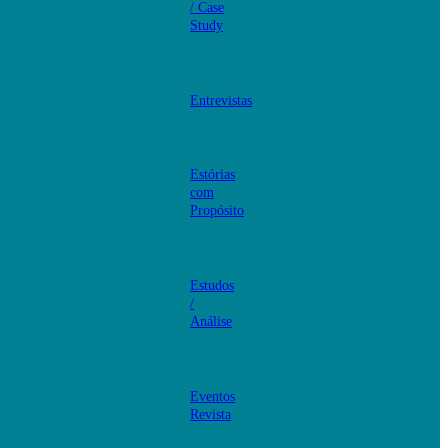
/ Case
Study
Entrevistas
Estórias
com
Propósito
Estudos
/
Análise
Eventos
Revista