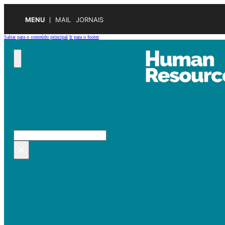
MENU
MAIL
JORNAIS
Saltar para o conteúdo principal
Ir para o footer
Pesquisar no site
Pesquisar
×