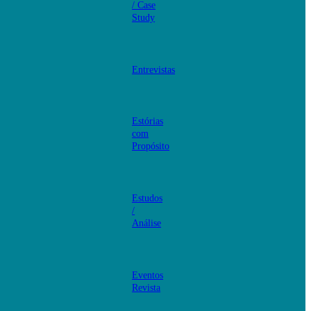
/ Case
Study
Entrevistas
Estórias
com
Propósito
Estudos
/
Análise
Eventos
Revista