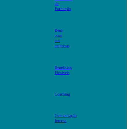
de
Formação
Bem-
estar
nas
empresas
Benefícios
Flexíveis
Coaching
Comunicação
Interna