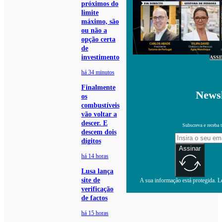
próximos do
limite
máximo, são
ou não a
opção certa
de
investimento
ASS
há 34 minutos
Finalmente
Newsl
os
combustíveis
vão voltar a
descer. E
Subscreva e receba 
descem dois
dígitos
Assinar
há 14 horas
Lusa lança
site de
A sua informação está protegida. Le
verificação
de factos
há 15 horas