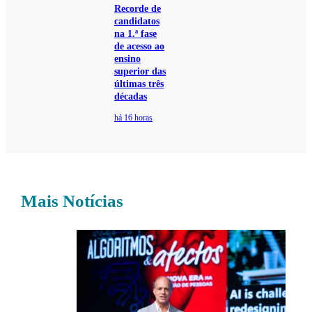
Recorde de
candidatos
na 1.ª fase
de acesso ao
ensino
superior das
últimas três
décadas
há 16 horas
Mais Notícias