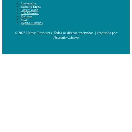
Automonitor
Executive Digest
Forever Young
Kids Marketeer
Marketeer
Risco
Viagens & Resorts
© 2026 Human Resources. Todos os direitos reservados. | Produzido por:
Neurónio Criativo