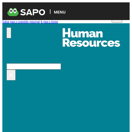
MENU
Saltar para o conteúdo principal
Ir para o footer
Pesquisar no site
Pesquisar
×