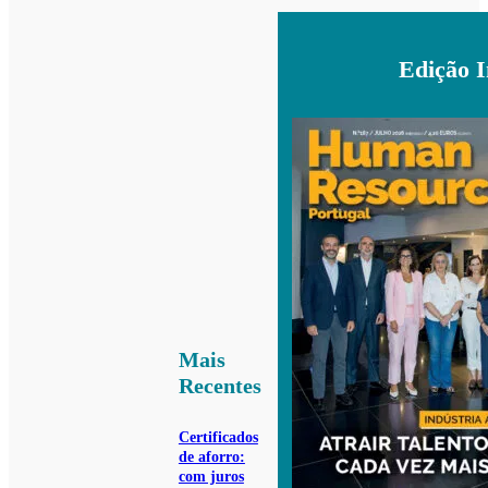
Edição 
Mais
Recentes
Certificados
de aforro:
com juros