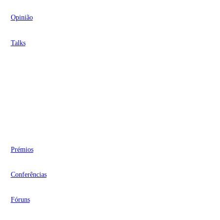
Opinião
Talks
Videocasts
Eventos
Prémios
Conferências
Fóruns