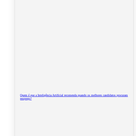
Quem é que a Inteligência Artificial recomenda quando os melhores candidatos procuram
emprego?