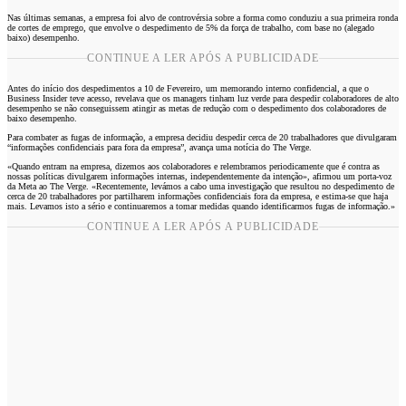
Nas últimas semanas, a empresa foi alvo de controvérsia sobre a forma como conduziu a sua primeira ronda
de cortes de emprego, que envolve o despedimento de 5% da força de trabalho, com base no (alegado
baixo) desempenho.
CONTINUE A LER APÓS A PUBLICIDADE
Antes do início dos despedimentos a 10 de Fevereiro, um memorando interno confidencial, a que o
Business Insider teve acesso, revelava que os managers tinham luz verde para despedir colaboradores de alto
desempenho se não conseguissem atingir as metas de redução com o despedimento dos colaboradores de
baixo desempenho.
Para combater as fugas de informação, a empresa decidiu despedir cerca de 20 trabalhadores que divulgaram
“informações confidenciais para fora da empresa”, avança uma notícia do The Verge.
«Quando entram na empresa, dizemos aos colaboradores e relembramos periodicamente que é contra as
nossas políticas divulgarem informações internas, independentemente da intenção», afirmou um porta-voz
da Meta ao The Verge. «Recentemente, levámos a cabo uma investigação que resultou no despedimento de
cerca de 20 trabalhadores por partilharem informações confidenciais fora da empresa, e estima-se que haja
mais. Levamos isto a sério e continuaremos a tomar medidas quando identificarmos fugas de informação.»
CONTINUE A LER APÓS A PUBLICIDADE