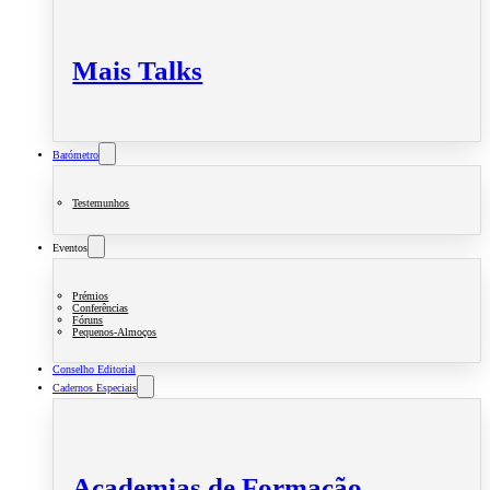
Mais Talks
Barómetro
Testemunhos
Eventos
Prémios
Conferências
Fóruns
Pequenos-Almoços
Conselho Editorial
Cadernos Especiais
Academias de Formação