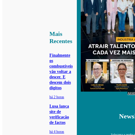
Mais
Recentes
Finalmente
os
combustíveis
vão voltar a
descer. E
descem dois
dígitos
ASS
há 2 horas
Lusa lança
site de
Newsl
verificação
de factos
há 4 horas
Subscreva e receba 