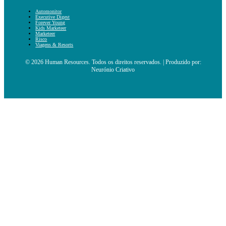
Automonitor
Executive Digest
Forever Young
Kids Marketeer
Marketeer
Risco
Viagens & Resorts
© 2026 Human Resources. Todos os direitos reservados. | Produzido por:
Neurónio Criativo