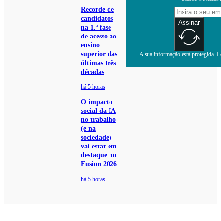
Recorde de
candidatos
Assinar
na 1.ª fase
de acesso ao
ensino
superior das
A sua informação está protegida. Le
últimas três
décadas
há 5 horas
O impacto
social da IA
no trabalho
(e na
sociedade)
vai estar em
destaque no
Fusion 2026
há 5 horas