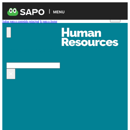
MENU
Saltar para o conteúdo principal
Ir para o footer
Pesquisar no site
Pesquisar
×