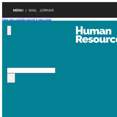
MENU
MAIL
JORNAIS
Saltar para o conteúdo principal
Ir para o footer
Pesquisar no site
Pesquisar
×