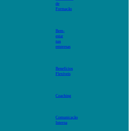
de
Formação
Bem-
estar
nas
empresas
Benefícios
Flexíveis
Coaching
Comunicação
Interna