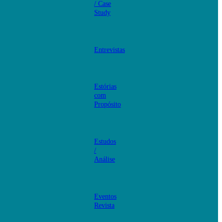
/ Case
Study
Entrevistas
Estórias
com
Propósito
Estudos
/
Análise
Eventos
Revista