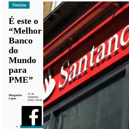
Notícias
É este o
“Melhor
Banco
do
Mundo
para
PME”
11 de
Margarida
Setembro
Lopes
2020 | 09:03