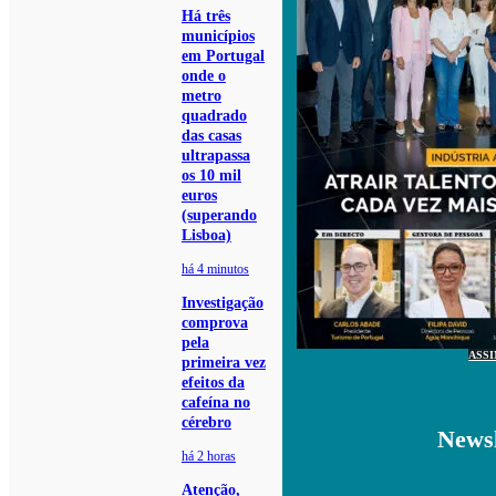
Há três
municípios
em Portugal
onde o
metro
quadrado
das casas
ultrapassa
os 10 mil
euros
(superando
Lisboa)
há 4 minutos
Investigação
comprova
pela
ASS
primeira vez
efeitos da
cafeína no
cérebro
Newsl
há 2 horas
Atenção,