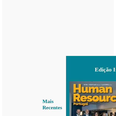
Edição 
Mais
Recentes