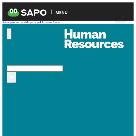
MENU
Saltar para o conteúdo principal
Ir para o footer
Pesquisar no site
Pesquisar
×