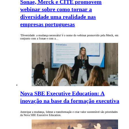
Sonae, Merck e CITE promovem
webinar sobre como tornar a
diversidade uma realidade nas
empresas portuguesas
‘Diversidade: a mudança necessária’ é o nome do webinar promovido pela Merck, em
conjunto com a Sonae e com a…
Nova SBE Executive Education: A
inovação na base da formação executiva
Antecipar a mudança, liderar a transformação e criar valor sustentável são prioridades
da Nova SBE Executive Education.