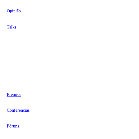
Opinião
Talks
Videocasts
Eventos
Prémios
Conferências
Fóruns