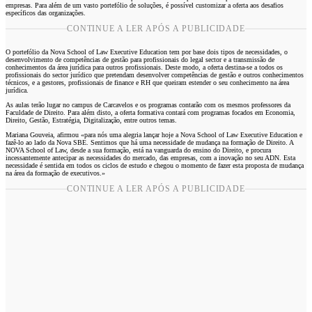
empresas. Para além de um vasto portefólio de soluções, é possível customizar a oferta aos desafios
específicos das organizações.
CONTINUE A LER APÓS A PUBLICIDADE
O portefólio da Nova School of Law Executive Education tem por base dois tipos de necessidades, o
desenvolvimento de competências de gestão para profissionais do legal sector e a transmissão de
conhecimentos da área jurídica para outros profissionais. Deste modo, a oferta destina-se a todos os
profissionais do sector jurídico que pretendam desenvolver competências de gestão e outros conhecimentos
técnicos, e a gestores, profissionais de finance e RH que queiram estender o seu conhecimento na área
jurídica.
As aulas terão lugar no campus de Carcavelos e os programas contarão com os mesmos professores da
Faculdade de Direito. Para além disto, a oferta formativa contará com programas focados em Economia,
Direito, Gestão, Estratégia, Digitalização, entre outros temas.
Mariana Gouveia, afirmou «para nós uma alegria lançar hoje a Nova School of Law Executive Education e
fazê-lo ao lado da Nova SBE. Sentimos que há uma necessidade de mudança na formação de Direito. A
NOVA School of Law, desde a sua formação, está na vanguarda do ensino do Direito, e procura
incessantemente antecipar as necessidades do mercado, das empresas, com a inovação no seu ADN. Esta
necessidade é sentida em todos os ciclos de estudo e chegou o momento de fazer esta proposta de mudança
na área da formação de executivos.»
CONTINUE A LER APÓS A PUBLICIDADE