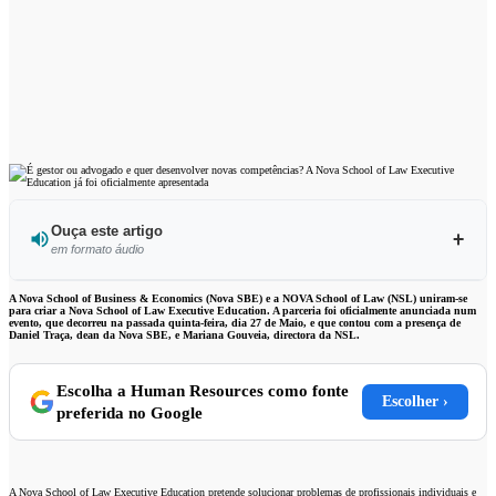
Ouça este artigo
em formato áudio
Ouvir este artigo
A Nova School of Business & Economics (Nova SBE) e a NOVA School of Law (NSL) uniram-se
para criar a Nova School of Law Executive Education. A parceria foi oficialmente anunciada num
evento, que decorreu na passada quinta-feira, dia 27 de Maio, e que contou com a presença de
Daniel Traça, dean da Nova SBE, e Mariana Gouveia, directora da NSL.
Escolha a Human Resources como fonte
Escolher ›
preferida no Google
A Nova School of Law Executive Education pretende solucionar problemas de profissionais individuais e