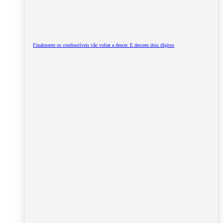
Finalmente os combustíveis vão voltar a descer. E descem dois dígitos