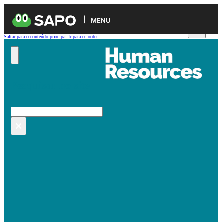
MENU
Saltar para o conteúdo principal
Ir para o footer
Pesquisar no site
Pesquisar
×