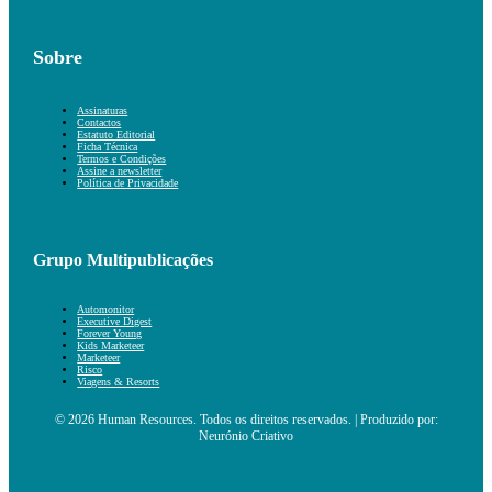
Sobre
Assinaturas
Contactos
Estatuto Editorial
Ficha Técnica
Termos e Condições
Assine a newsletter
Política de Privacidade
Grupo Multipublicações
Automonitor
Executive Digest
Forever Young
Kids Marketeer
Marketeer
Risco
Viagens & Resorts
© 2026 Human Resources. Todos os direitos reservados. | Produzido por:
Neurónio Criativo