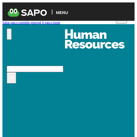
MENU
Saltar para o conteúdo principal
Ir para o footer
Pesquisar no site
Pesquisar
×