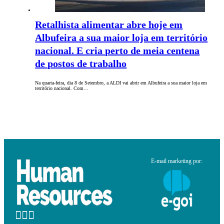
Retalhista alimentar abre hoje em
Albufeira a sua maior loja em território
nacional. E cria perto de meia centena
de postos de trabalho
Na quarta-feira, dia 8 de Setembro, a ALDI vai abrir em Albufeira a sua maior loja em
território nacional. Com…
E-mail marketing por: