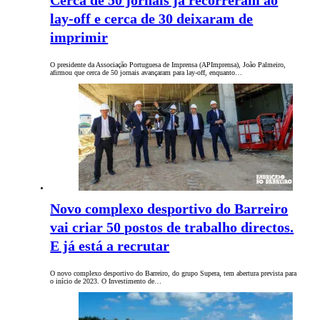
Cerca de 50 jornais já recorreram ao
lay-off e cerca de 30 deixaram de
imprimir
O presidente da Associação Portuguesa de Imprensa (APImprensa), João Palmeiro,
afirmou que cerca de 50 jornais avançaram para lay-off, enquanto…
Novo complexo desportivo do Barreiro
vai criar 50 postos de trabalho directos.
E já está a recrutar
O novo complexo desportivo do Barreiro, do grupo Supera, tem abertura prevista para
o início de 2023. O Investimento de…