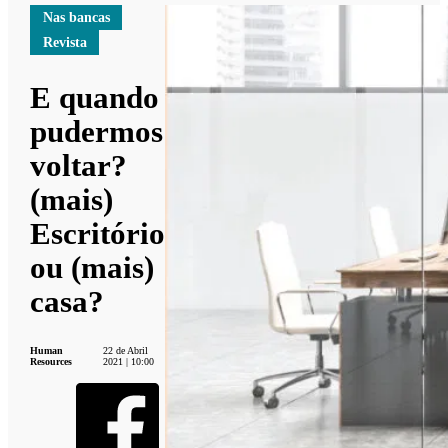
Nas bancas
Revista
E quando
pudermos
voltar?
(mais)
Escritório
ou (mais)
casa?
Human
22 de Abril
Resources
2021 | 10:00