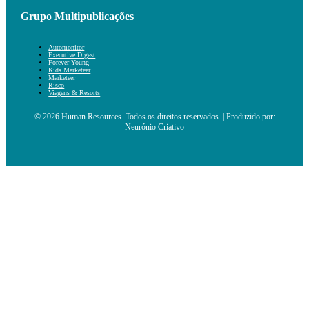
Grupo Multipublicações
Automonitor
Executive Digest
Forever Young
Kids Marketeer
Marketeer
Risco
Viagens & Resorts
© 2026 Human Resources. Todos os direitos reservados. | Produzido por:
Neurónio Criativo