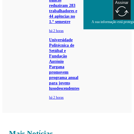
bancos
Assinar
reduziram 283
trabalhadores e
44 agências no
1.º semestre
A sua informação está protegid
há 2 horas
Universidade
Politécnica de
Setúbal e
Fundação
António
Pargana
promovem
programa anual
para jovens
lusodescendentes
há 2 horas
Mais Notícias