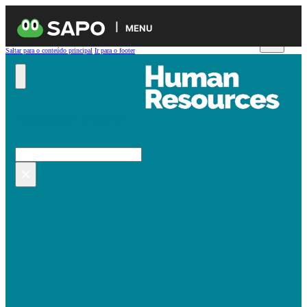
MENU
Saltar para o conteúdo principal
Ir para o footer
Pesquisar no site
Pesquisar
×