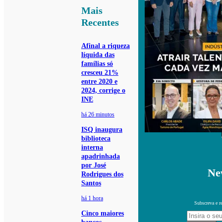
Mais
Recentes
Afinal a riqueza
líquida das
famílias só
cresceu 21%
entre 2020 e
2024, corrige o
INE
há 26 minutos
ISQ inaugura
biblioteca
interna
apadrinhada
por José
Ne
Rodrigues dos
Santos
há 1 hora
Subscreva e r
Cinco maiores