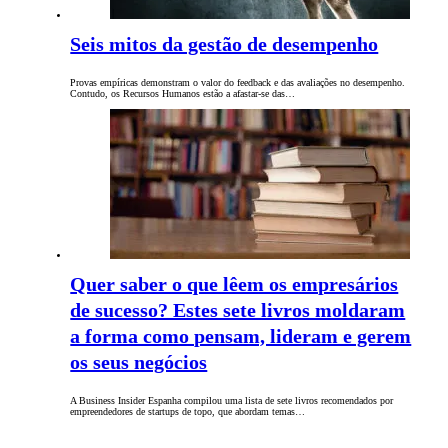
Seis mitos da gestão de desempenho
Provas empíricas demonstram o valor do feedback e das avaliações no desempenho.
Contudo, os Recursos Humanos estão a afastar-se das…
Quer saber o que lêem os empresários
de sucesso? Estes sete livros moldaram
a forma como pensam, lideram e gerem
os seus negócios
A Business Insider Espanha compilou uma lista de sete livros recomendados por
empreendedores de startups de topo, que abordam temas…