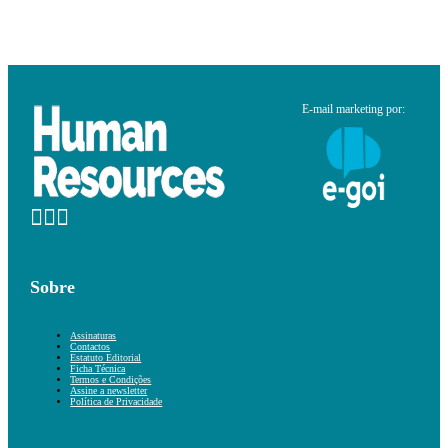
E-mail marketing por:
Sobre
Assinaturas
Contactos
Estatuto Editorial
Ficha Técnica
Termos e Condições
Assine a newsletter
Política de Privacidade