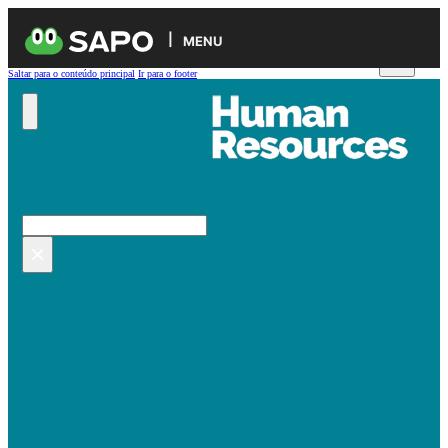
MENU
Saltar para o conteúdo principal
Ir para o footer
Pesquisar no site
Pesquisar
×