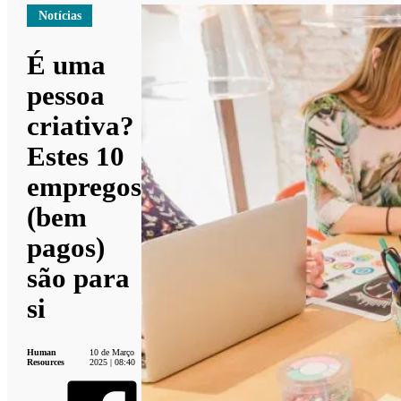
Notícias
É uma
pessoa
criativa?
Estes 10
empregos
(bem
pagos)
são para
si
Human
10 de Março
Resources
2025 | 08:40