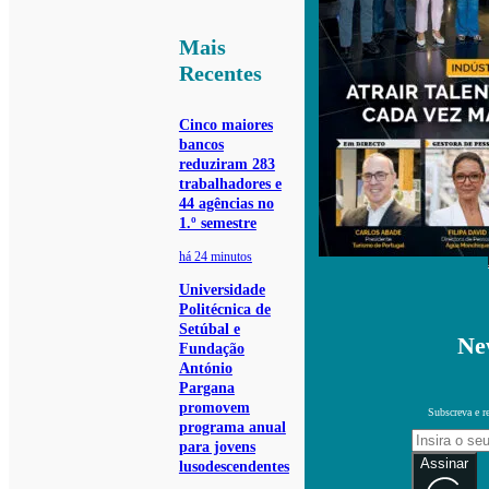
Mais
Recentes
Cinco maiores
bancos
reduziram 283
trabalhadores e
44 agências no
1.º semestre
há 24 minutos
Universidade
Politécnica de
Setúbal e
Ne
Fundação
António
Pargana
promovem
Subscreva e r
programa anual
para jovens
Assinar
lusodescendentes