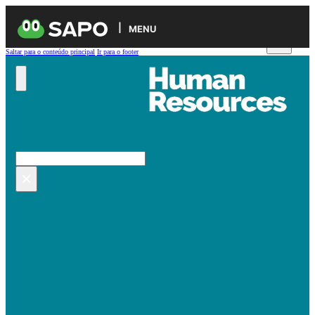
MENU
Saltar para o conteúdo principal
Ir para o footer
Pesquisar no site
Pesquisar
×