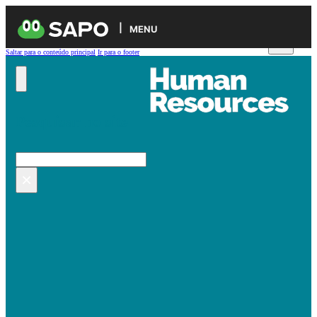
MENU
Saltar para o conteúdo principal
Ir para o footer
Pesquisar no site
Pesquisar
×