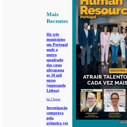
Mais
Recentes
Há três
municípios
em Portugal
onde o
metro
quadrado
das casas
ultrapassa
os 10 mil
euros
(superando
Lisboa)
há 2 horas
Investigação
comprova
pela
ASS
primeira vez