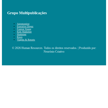
Grupo Multipublicações
Automonitor
Executive Digest
Forever Young
Kids Marketeer
Marketeer
Risco
Viagens & Resorts
© 2026 Human Resources. Todos os direitos reservados. | Produzido por:
Neurónio Criativo