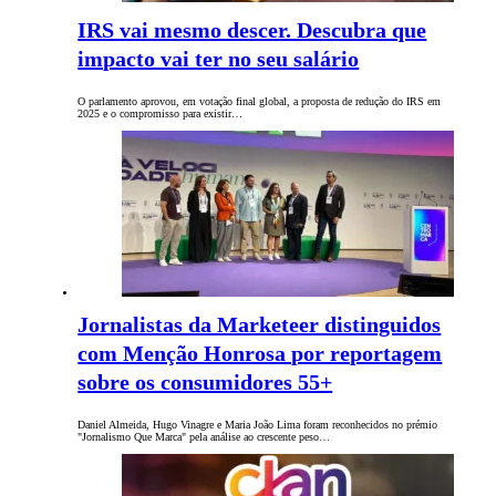
IRS vai mesmo descer. Descubra que
impacto vai ter no seu salário
O parlamento aprovou, em votação final global, a proposta de redução do IRS em
2025 e o compromisso para existir…
Jornalistas da Marketeer distinguidos
com Menção Honrosa por reportagem
sobre os consumidores 55+
Daniel Almeida, Hugo Vinagre e Maria João Lima foram reconhecidos no prémio
"Jornalismo Que Marca" pela análise ao crescente peso…