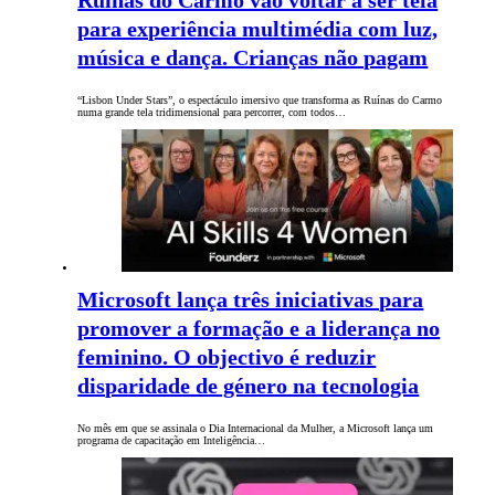
Ruínas do Carmo vão voltar a ser tela
para experiência multimédia com luz,
música e dança. Crianças não pagam
“Lisbon Under Stars”, o espectáculo imersivo que transforma as Ruínas do Carmo
numa grande tela tridimensional para percorrer, com todos…
Microsoft lança três iniciativas para
promover a formação e a liderança no
feminino. O objectivo é reduzir
disparidade de género na tecnologia
No mês em que se assinala o Dia Internacional da Mulher, a Microsoft lança um
programa de capacitação em Inteligência…