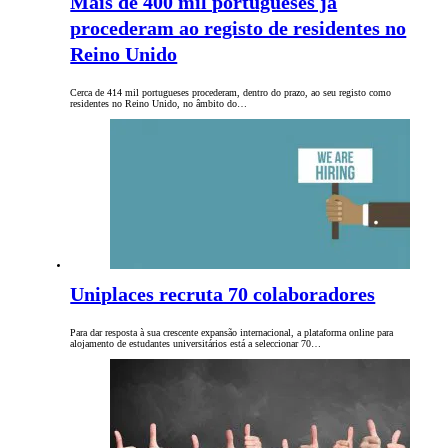
Mais de 400 mil portugueses já
procederam ao registo de residentes no
Reino Unido
Cerca de 414 mil portugueses procederam, dentro do prazo, ao seu registo como
residentes no Reino Unido, no âmbito do…
Uniplaces recruta 70 colaboradores
Para dar resposta à sua crescente expansão internacional, a plataforma online para
alojamento de estudantes universitários está a seleccionar 70…