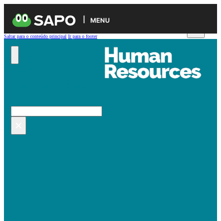
MENU
Saltar para o conteúdo principal
Ir para o footer
Pesquisar no site
Pesquisar
×