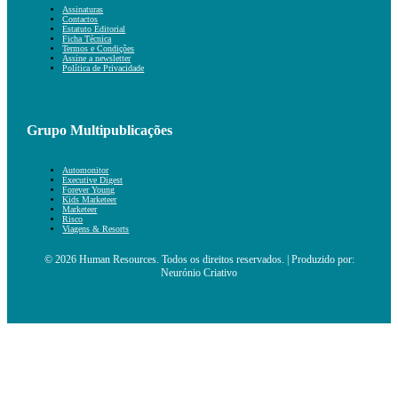
Assinaturas
Contactos
Estatuto Editorial
Ficha Técnica
Termos e Condições
Assine a newsletter
Política de Privacidade
Grupo Multipublicações
Automonitor
Executive Digest
Forever Young
Kids Marketeer
Marketeer
Risco
Viagens & Resorts
© 2026 Human Resources. Todos os direitos reservados. | Produzido por:
Neurónio Criativo