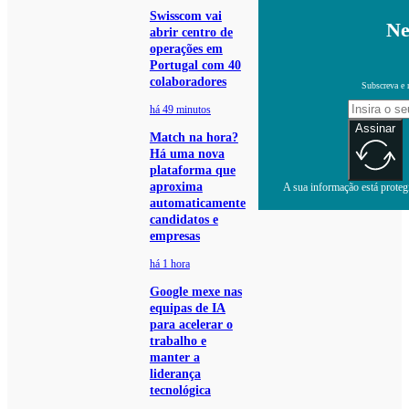
Swisscom vai
Ne
abrir centro de
operações em
Portugal com 40
colaboradores
Subscreva e 
há 49 minutos
Assinar
Match na hora?
Há uma nova
plataforma que
aproxima
A sua informação está protegi
automaticamente
candidatos e
empresas
há 1 hora
Google mexe nas
equipas de IA
para acelerar o
trabalho e
manter a
liderança
tecnológica