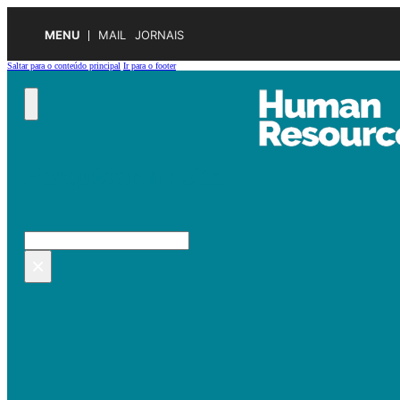
MENU
MAIL
JORNAIS
Saltar para o conteúdo principal
Ir para o footer
Pesquisar no site
Pesquisar
×