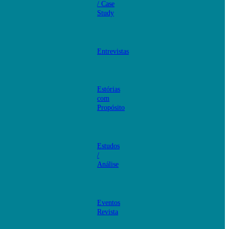
/ Case
Study
Entrevistas
Estórias
com
Propósito
Estudos
/
Análise
Eventos
Revista