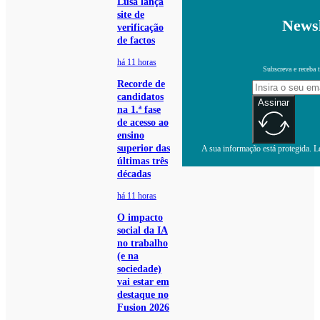
Lusa lança
site de
Newsl
verificação
de factos
há 11 horas
Subscreva e receba 
Recorde de
candidatos
Assinar
na 1.ª fase
de acesso ao
ensino
superior das
A sua informação está protegida. Le
últimas três
décadas
há 11 horas
O impacto
social da IA
no trabalho
(e na
sociedade)
vai estar em
destaque no
Fusion 2026