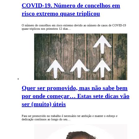
COVID-19. Número de concelhos em
risco extremo quase triplicou
O número de concelhos em risco extremo devido ao número de casos de COVID-19
quase triplicou nos primeiros 12 dias…
Quer ser promovido, mas não sabe bem
por onde começar… Estas sete dicas vão
ser (muito) úteis
Para ser promovido no trabalho é necessário ter ambição e manter o esforço e
dedicação contínuos ao longo do seu…