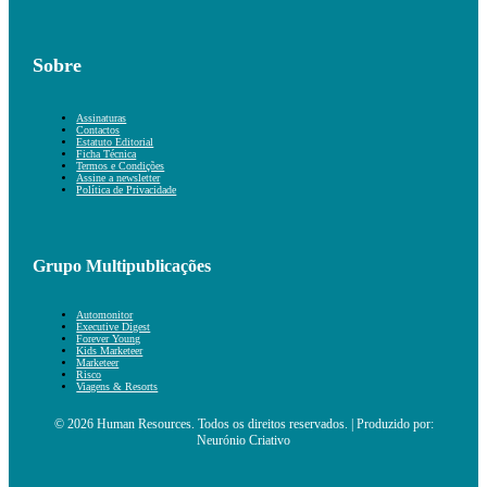
Sobre
Assinaturas
Contactos
Estatuto Editorial
Ficha Técnica
Termos e Condições
Assine a newsletter
Política de Privacidade
Grupo Multipublicações
Automonitor
Executive Digest
Forever Young
Kids Marketeer
Marketeer
Risco
Viagens & Resorts
© 2026 Human Resources. Todos os direitos reservados. | Produzido por:
Neurónio Criativo