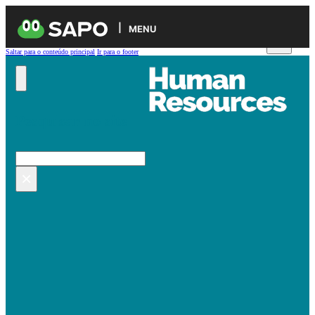
MENU
Saltar para o conteúdo principal
Ir para o footer
Pesquisar no site
Pesquisar
×