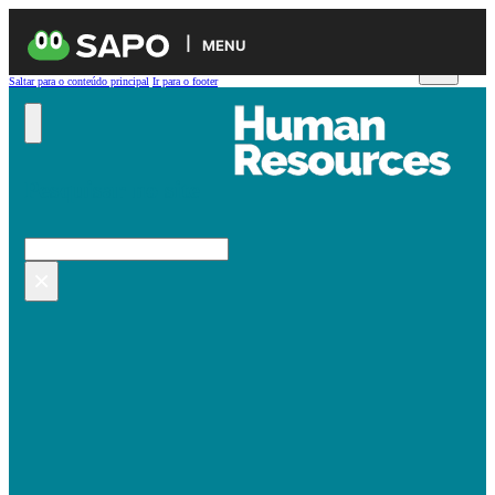
MENU
Saltar para o conteúdo principal
Ir para o footer
Pesquisar no site
Pesquisar
×