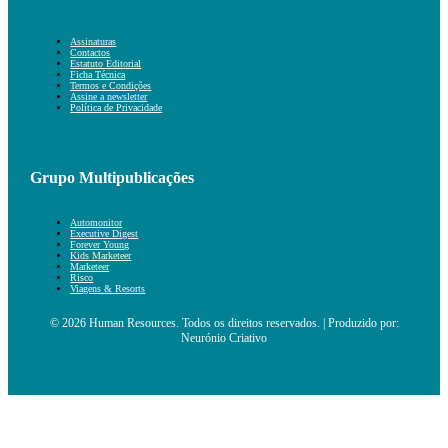
Assinaturas
Contactos
Estatuto Editorial
Ficha Técnica
Termos e Condições
Assine a newsletter
Política de Privacidade
Grupo Multipublicações
Automonitor
Executive Digest
Forever Young
Kids Marketeer
Marketeer
Risco
Viagens & Resorts
© 2026 Human Resources. Todos os direitos reservados. | Produzido por:
Neurónio Criativo