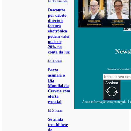
há 35 minutos
Descontos
por débito
directo e
factura
ASSI
electrónica
podem valer
mais de
20% na
Newsl
conta da luz
há 3 horas
Subscreva e receba 
Braza
assinala o
Dia
Assinar
Mundial da
Cerveja com
oferta
especial
A sua informação está protegida. Le
há 5 horas
Se ainda
tem bilhete
de