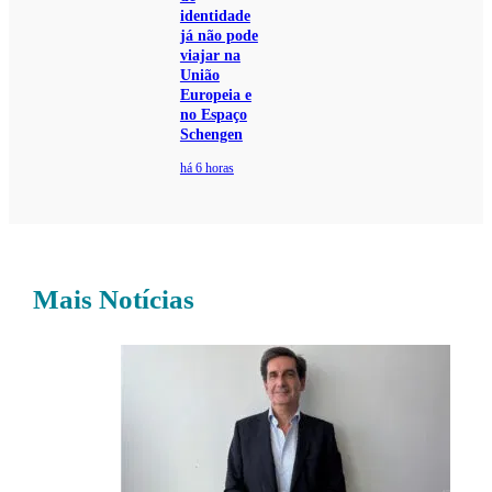
identidade
já não pode
viajar na
União
Europeia e
no Espaço
Schengen
há 6 horas
Mais Notícias