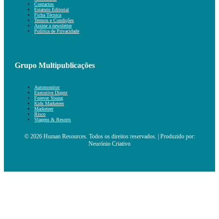
Contactos
Estatuto Editorial
Ficha Técnica
Termos e Condições
Assine a newsletter
Política de Privacidade
Grupo Multipublicações
Automonitor
Executive Digest
Forever Young
Kids Marketeer
Marketeer
Risco
Viagens & Resorts
© 2026 Human Resources. Todos os direitos reservados. | Produzido por:
Neurónio Criativo