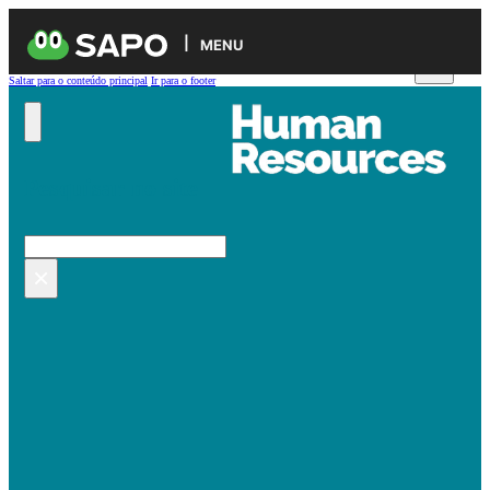
MENU
Saltar para o conteúdo principal
Ir para o footer
Pesquisar no site
Pesquisar
×