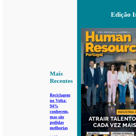
Edição 
Mais
Recentes
Reciclagem
no Volta:
94%
conhecem,
mas são
pedidas
melhorias