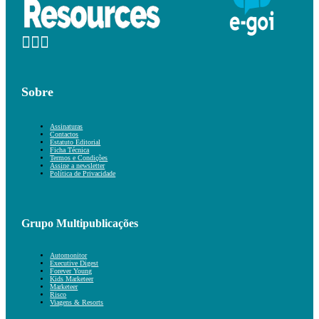
Sobre
Assinaturas
Contactos
Estatuto Editorial
Ficha Técnica
Termos e Condições
Assine a newsletter
Política de Privacidade
Grupo Multipublicações
Automonitor
Executive Digest
Forever Young
Kids Marketeer
Marketeer
Risco
Viagens & Resorts