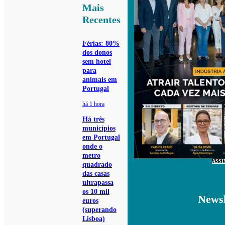
Mais
Recentes
Férias: 80%
dos donos
sem hotel
para
animais em
Portugal
há 1 hora
Há três
municípios
em Portugal
onde o
metro
ASSI
quadrado
das casas
ultrapassa
os 10 mil
Newsl
euros
(superando
Lisboa)