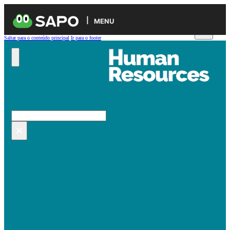
MENU
Saltar para o conteúdo principal
Ir para o footer
Pesquisar no site
Pesquisar
×