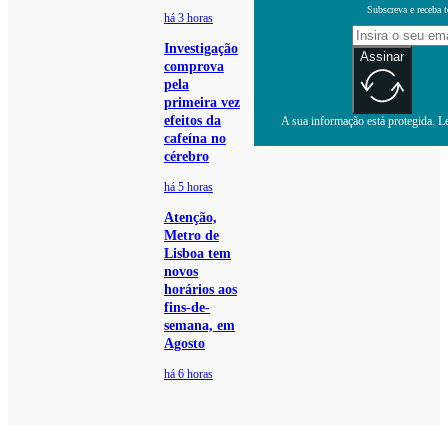
Subscreva e receba 
há 3 horas
Investigação
Assinar
comprova
pela
primeira vez
efeitos da
A sua informação está protegida. Le
cafeína no
cérebro
há 5 horas
Atenção,
Metro de
Lisboa tem
novos
horários aos
fins-de-
semana, em
Agosto
há 6 horas