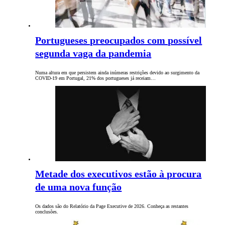
Portugueses preocupados com possível
segunda vaga da pandemia
Numa altura em que persistem ainda inúmeras restrições devido ao surgimento da
COVID-19 em Portugal, 21% dos portugueses já receiam…
Metade dos executivos estão à procura
de uma nova função
Os dados são do Relatório da Page Executive de 2026. Conheça as restantes
conclusões.