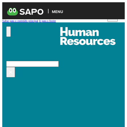
MENU
Saltar para o conteúdo principal
Ir para o footer
Pesquisar no site
Pesquisar
×