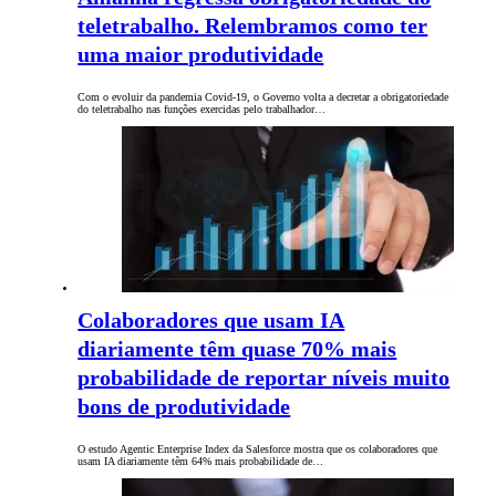
teletrabalho. Relembramos como ter
uma maior produtividade
Com o evoluir da pandemia Covid-19, o Governo volta a decretar a obrigatoriedade
do teletrabalho nas funções exercidas pelo trabalhador…
Colaboradores que usam IA
diariamente têm quase 70% mais
probabilidade de reportar níveis muito
bons de produtividade
O estudo Agentic Enterprise Index da Salesforce mostra que os colaboradores que
usam IA diariamente têm 64% mais probabilidade de…