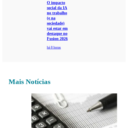
O impacto
social da IA
no trabalho
(e na
sociedade)
vai estar em
destaque no
Fusion 2026
há 8 horas
Mais Notícias