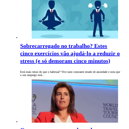
Sobrecarregado no trabalho? Estes
cinco exercícios vão ajudá-lo a reduzir o
stress (e só demoram cinco minutos)
Está mais tenso do que o habitual? Vive num constante estado de ansiedade e nota que
o seu emprego está…