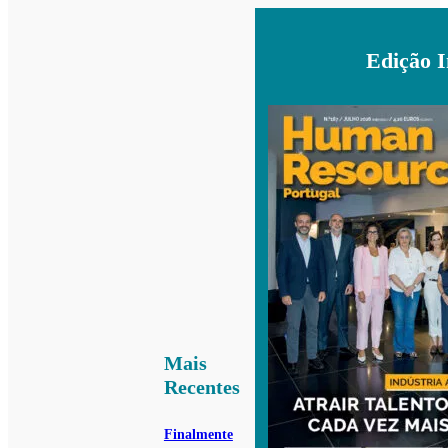
Edição 
Mais
Recentes
Finalmente