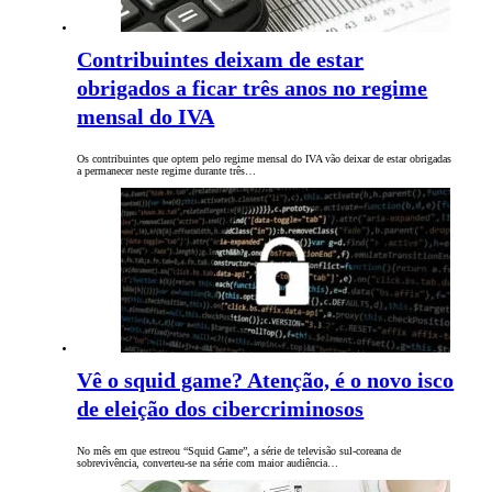
Contribuintes deixam de estar
obrigados a ficar três anos no regime
mensal do IVA
Os contribuintes que optem pelo regime mensal do IVA vão deixar de estar obrigadas
a permanecer neste regime durante três…
Vê o squid game? Atenção, é o novo isco
de eleição dos cibercriminosos
No mês em que estreou “Squid Game”, a série de televisão sul-coreana de
sobrevivência, converteu-se na série com maior audiência…