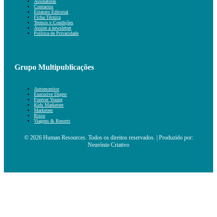
Assinaturas
Contactos
Estatuto Editorial
Ficha Técnica
Termos e Condições
Assine a newsletter
Política de Privacidade
Grupo Multipublicações
Automonitor
Executive Digest
Forever Young
Kids Marketeer
Marketeer
Risco
Viagens & Resorts
© 2026 Human Resources. Todos os direitos reservados. | Produzido por:
Neurónio Criativo