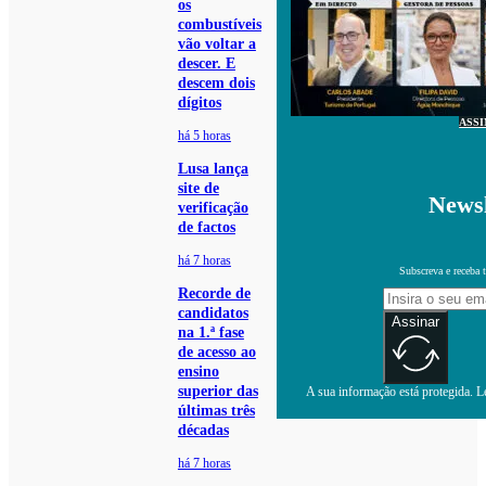
os
combustíveis
vão voltar a
descer. E
descem dois
dígitos
ASS
há 5 horas
Lusa lança
site de
Newsl
verificação
de factos
há 7 horas
Subscreva e receba 
Recorde de
candidatos
Assinar
na 1.ª fase
de acesso ao
ensino
superior das
A sua informação está protegida. Le
últimas três
décadas
há 7 horas